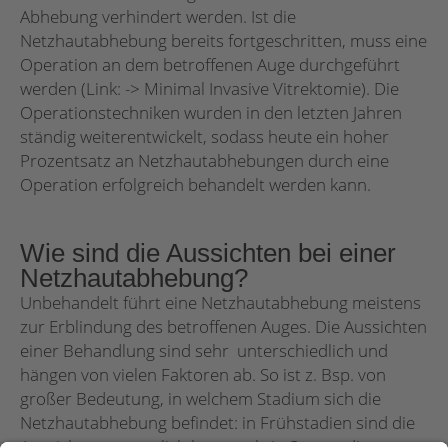
Abhebung verhindert werden. Ist die
Netzhautabhebung bereits fortgeschritten, muss eine
Operation an dem betroffenen Auge durchgeführt
werden (Link: -> Minimal Invasive Vitrektomie). Die
Operationstechniken wurden in den letzten Jahren
ständig weiterentwickelt, sodass heute ein hoher
Prozentsatz an Netzhautabhebungen durch eine
Operation erfolgreich behandelt werden kann.
Wie sind die Aussichten bei einer
Netzhautabhebung?
Unbehandelt führt eine Netzhautabhebung meistens
zur Erblindung des betroffenen Auges. Die Aussichten
einer Behandlung sind sehr unterschiedlich und
hängen von vielen Faktoren ab. So ist z. Bsp. von
großer Bedeutung, in welchem Stadium sich die
Netzhautabhebung befindet: in Frühstadien sind die
Aussichten wesentlich besser als in Spätstadien.