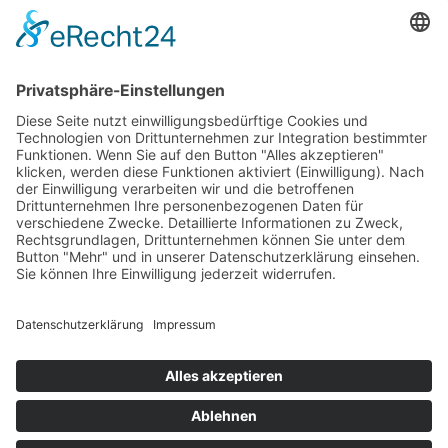
Weiters ist z. Bsp. wichtig, ob das Netzhautzentrum
betroffen ist: bei Aussparung des Netzhautzentrums
wird oft wieder die frühere Sehleistung erreicht,
während bei Abhebung des Netzhautzentrums mit
bleibenden Einbußen an Sehleistung gerechnet
werden muss. Grundsätzlich lässt sich sagen: je
früher eine Netzhautabhebung diagnostiziert wird,
desto besser sind die Aussichten einer Behandlung !
Für weitere Informationen stehe ich Ihnen jederzeit
gerne zur Verfügung!
© Univ.-Prof. Dr. Christoph Scholda
Home
Impressum
Datenschutz
Sitemap