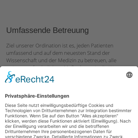
Umfassende Betreuung
Ziel unserer Ordination ist es, jeden Patienten
umfassend und auf dem neuesten Stand der
Wissenschaft und der Medizin zu betreuen, alle
weiteren erforderlichen Maßnahmen in die Wege zu
leiten, sowie dem Patienten zu jeder Zeit ein
kompetenter Ansprechpartner für sein Augenleiden
zu sein und das in uns gesetzte Vertrauen zu
rechtfertigen.
Unsere Philosophie ist es, jedem Patienten die
bestmögliche Diagnostik und Behandlung zukommen
zu lassen. Neben unserer Erfahrung ist dabei die
Vernetzung unserer Ordination mit Fachärzten und