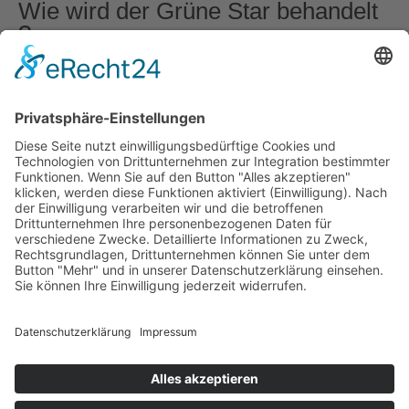
Wie wird der Grüne Star behandelt
?
Der grüne Star (Glaukom) wird grundsätzlich
medikamentös in Form von Augentropfenbehandelt.
Meistens kann damit der Augendruck befriedigend
reguliert und damit das Auftreten/Fortschreiten von
Gesichtsfelddefekten verhindert werden. Ist das nicht
der Fall,so kann eine Laserbehandlung bzw. eine
Operation das Fortschreiten des grünen Stars inden
meisten Fällen verhindern.
Für weitere Informationen stehe ich Ihnen jederzeit
gerne zur Verfügung!
© Univ.-Prof. Dr. Christoph Scholda